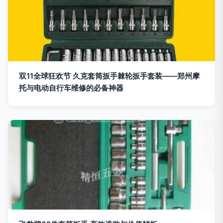
双11全球狂欢节 久克套筒扳手棘轮扳手套装——郑州摩
托与电动自行车维修的必备神器