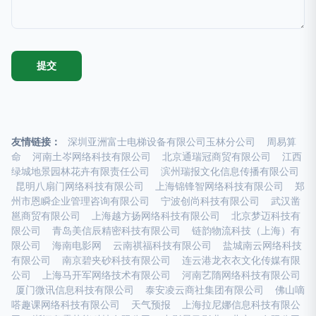
友情链接：
深圳亚洲富士电梯设备有限公司玉林分公司
周易算
命
河南土岑网络科技有限公司
北京通瑞冠商贸有限公司
江西
绿城地景园林花卉有限责任公司
滨州瑞报文化信息传播有限公司
昆明八扇门网络科技有限公司
上海锦锋智网络科技有限公司
郑
州市恩瞬企业管理咨询有限公司
宁波创尚科技有限公司
武汉凿
邕商贸有限公司
上海越方扬网络科技有限公司
北京梦迈科技有
限公司
青岛美信辰精密科技有限公司
链韵物流科技（上海）有
限公司
海南电影网
云南祺福科技有限公司
盐城南云网络科技
有限公司
南京碧夹砂科技有限公司
连云港龙衣衣文化传媒有限
公司
上海马开军网络技术有限公司
河南艺隋网络科技有限公司
厦门微讯信息科技有限公司
泰安凌云商社集团有限公司
佛山嘀
嗒趣课网络科技有限公司
天气预报
上海拉尼娜信息科技有限公