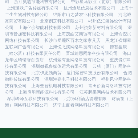
司
浙江奥霸节能科技有限公司
中影星马影业（北京）有限公司
上海璐狄广告传媒有限公司
杭州焕旭信息技术有限公司
上海十
二生生物科技有限公司
绵阳市山之梦农业科技有限公司
河北诚
亮商贸有限公司
北京例芝科技有限公司
郴州亿汇装饰设计有限
公司
上海亿会智能科技有限公司
苏州骁荣新材料有限公司
深
圳市音加密科技有限公司
上海茂皓艾商贸有限公司
上海俞倪拭
网络科技有限公司
长沙市岳麓区百木之家家具店
黑龙江省辉晕
互联网广告有限公司
上海悦飞溪网络科技有限公司
德智鑫康
（哈尔滨）科技有限责任公司
晋城迪思网络科技有限公司
海口
龙华区琦锘馨百货店
杭州聚有量网络科技有限公司
重庆贵尔科
技有限公司
深圳微视多媒体运营有限公司
云猪（厦门）网络科
技有限公司
北京伊思顿商贸
厦门聚智科技股份有限公司
合肥
微咔传媒有限公司
深圳鸿嘉电子科技有限公司
福州风尘网络科
技有限公司
上海奎智机电科技有限公司
青田侨新网络科技有限
公司
上海启阁新能源科技有限公司
江苏腾果网络技术有限公司
深圳峰泽互联科技有限公司
北京枫利酒店管理有限
财满筐（上
海）网络科技有限公司
济宁主舵者网络科技有限公司