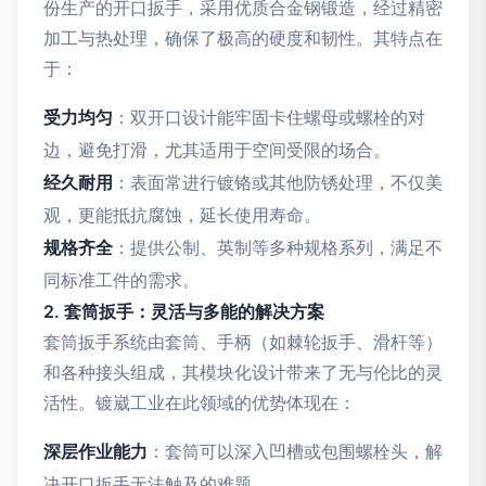
份生产的开口扳手，采用优质合金钢锻造，经过精密
加工与热处理，确保了极高的硬度和韧性。其特点在
于：
受力均匀
：双开口设计能牢固卡住螺母或螺栓的对
边，避免打滑，尤其适用于空间受限的场合。
经久耐用
：表面常进行镀铬或其他防锈处理，不仅美
观，更能抵抗腐蚀，延长使用寿命。
规格齐全
：提供公制、英制等多种规格系列，满足不
同标准工件的需求。
2. 套筒扳手：灵活与多能的解决方案
套筒扳手系统由套筒、手柄（如棘轮扳手、滑杆等）
和各种接头组成，其模块化设计带来了无与伦比的灵
活性。镀崴工业在此领域的优势体现在：
深层作业能力
：套筒可以深入凹槽或包围螺栓头，解
决开口扳手无法触及的难题。